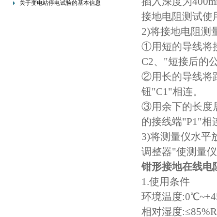
插入深度为400
关于变电站停电试验的基本信息
接地电阻测试使用
2)将接地电阻
①用短的导线将接
C2、"短接后的
②用长的导线将距
钮"C1"相连。
③用余下的长度
的接线端"P1"相
3)将测量仪水
调整器"使测量
钳形接地在线电
1.使用条件
环境温度:0℃~+4
相对湿度:≤85%R