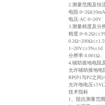
2.测量范围及恒
电阻:0~2Ω(10mA
电压:AC 0~20V
3.测量精度及分
精度:0~0.2Ω≤±3
0.2Ω~200Ω≤±1.
1~20V≤±3%±1d
分辨率:0.001Ω、0
4.辅助接地电
允许辅助接地电阻RC
RP(P1与P2之间)
允许地电压≤5V(
技术指标
1、阻抗测量范围：