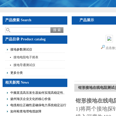
产品搜索 Search
产品展示
产品目录 Product catalog
点击放
接地参数测试仪
接地电阻电子摇表
接地导通测试仪
更多分类
相关新闻 News
钳形接地在线电阻测试
中频直流高压发生器如何实现高稳定性、
低纹波与便携式设计？
扬州海沃企业文化的核心价值
钳形接地在线电
电缆相位正确性是确保电力系统稳定运行
1)将两个接地探
的重要措施
如何检查地埋电缆故障