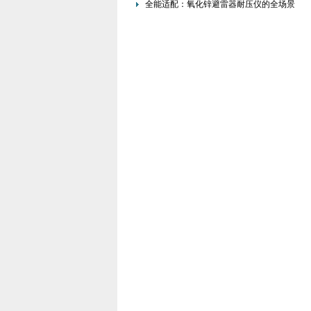
程
全能适配：氧化锌避雷器耐压仪的全场景
功能优势