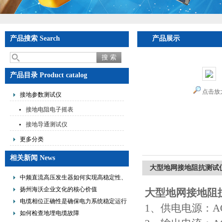
产品搜索 Search
产品展示
产品目录 Product catalog
点击放
接地参数测试仪
接地电阻电子摇表
接地导通测试仪
更多分类
相关新闻 News
大型地网接地阻抗测试
中频直流高压发生器如何实现高稳定性、
低纹波与便携式设计？
扬州海沃企业文化的核心价值
大型地网接地阻
电缆相位正确性是确保电力系统稳定运行
1、供电电源：AC2
的重要措施
如何检查地埋电缆故障