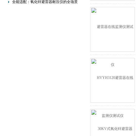
程
全能适配：氧化锌避雷器耐压仪的全场景
功能优势