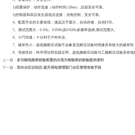
1)四重保护，动作迅速（动作时间≤20ms）,仪器安全可靠。
2)控制器和高压发生器低压连接，光电控制，安全可靠。
4、配置齐全的主要体现：液晶汉字显示，自动存储，自动打印。
5、测试范围大：0.1Hz、0.05Hz及0.02Hz多频率选择,测试范围大。
6、小巧玲珑：十分利于户外作业。
7、破坏性小：超低频耐压试验不会象直流耐压试验对绝缘具有较大的破坏性
8、等效性好：科学理论和实践证明，超低频耐压试验与工频耐压试验具有很
上一篇：
多功能电能表校验装置的出现为智能表的效验提供便利
下一篇：
双向台区识别仪-提升用电管理部门台区管理有效手段