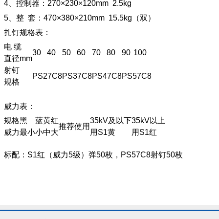
4、控制器：270×230×120mm 2.5kg
5、整 套：470×380×210mm 15.5kg（双）
扎钉规格表：
电 缆
30
40
50
60
70
80
90
100
直径mm
射钉
PS27C8
PS37C8
PS47C8
PS57C8
规格
威力表：
规格
黑
蓝
黄
红
35kV及以下
35kV以上
推荐使用
威力
最小
小
中
大
用S1黄
用S1红
标配：S1红（威力5级）弹50枚，PS57C8射钉50枚