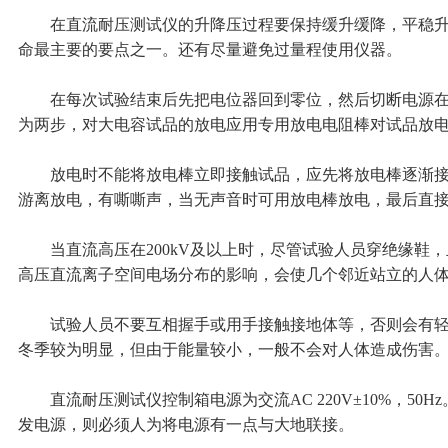
在直流耐压测试仪的升降压过程要保持缓升缓降，平稳升
命最主要的要点之一。还有尽量避免过量程使用仪器。
在每次试验结束后先把电位器回到零位，然后切断电源在
为两步，对大电容试品的放电应用专用放电电阻棒对试品放
放电时不能将放电棒立即接触试品，应先将放电棒逐渐接
游离放电，有嘶嘶声，当无声音时可用放电棒放电，最后直
当直流高压在200kV及以上时，尽管试验人员穿绝缘鞋，
高压直流离子空间电场分布的影响，会使几个邻近站立的人
试验人员不要互相握手或用手接触接地体等，否则会有轻
冬季较为明显，但由于能量较小，一般不会对人体造成伤害
直流耐压测试仪控制箱电源为交流AC 220V±10%，50H
发电源，则必须人为将电源有一点与大地联接。