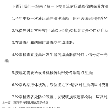
下面让我们一起来了解一下交直流耐压试验仪的保养方
1.半年更换一次液压油并清洗油箱，用油必须采用推荐的
2.气炎热时经常检察(当油温≥45度)冷却装置是否自动启动。
3.在清洗油箱的同时清洗空气滤清器;
4.经常检查直流高压发生器的滤油器信号灯，信号灯一亮(
器;
5.按规定需要给设备机械传动部分各润滑点注油;
6.经常观察液体状况，液位接近下*请及时往油箱里补充推
7.经常检查各处防尘装置，发现破损或连接松动，应及时
上一篇：
聊聊手持变比测试仪的特点