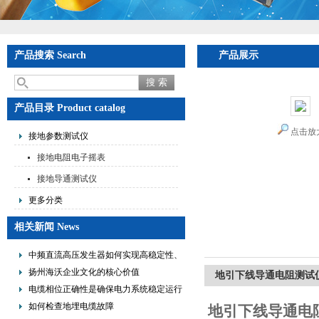
产品搜索 Search
产品展示
产品目录 Product catalog
点击放
接地参数测试仪
接地电阻电子摇表
接地导通测试仪
更多分类
相关新闻 News
中频直流高压发生器如何实现高稳定性、
低纹波与便携式设计？
扬州海沃企业文化的核心价值
地引下线导通电阻测试
电缆相位正确性是确保电力系统稳定运行
的重要措施
如何检查地埋电缆故障
地引下线导通电