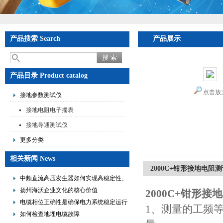
产品搜索 Search
产品展示
产品目录 Product catalog
点击放
接地参数测试仪
接地电阻电子摇表
接地导通测试仪
更多分类
相关新闻 News
2000C+钳形接地电阻
中频直流高压发生器如何实现高稳定性、
低纹波与便携式设计？
扬州海沃企业文化的核心价值
2000C+钳形接
电缆相位正确性是确保电力系统稳定运行
1、测量的工频
的重要措施
如何检查地埋电缆故障