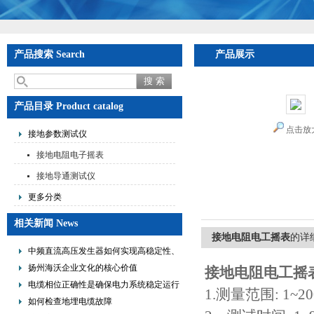
产品搜索 Search
产品展示
产品目录 Product catalog
点击放
接地参数测试仪
接地电阻电子摇表
接地导通测试仪
更多分类
相关新闻 News
接地电阻电工摇表
的详
中频直流高压发生器如何实现高稳定性、
低纹波与便携式设计？
扬州海沃企业文化的核心价值
接地电阻电工摇
电缆相位正确性是确保电力系统稳定运行
1.测量范围: 1~200
的重要措施
如何检查地埋电缆故障