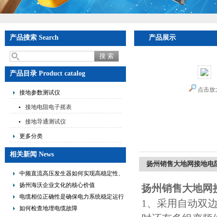
产品搜索 Search
产品展示
产品目录 Product catalog
点击放
接地参数测试仪
接地电阻电子摇表
接地导通测试仪
更多分类
相关新闻 News
扬州销售大地网接地电
中频直流高压发生器如何实现高稳定性、
低纹波与便携式设计？
扬州海沃企业文化的核心价值
扬州销售大地网
电缆相位正确性是确保电力系统稳定运行
1、采用自动双边
的重要措施
如何检查地埋电缆故障