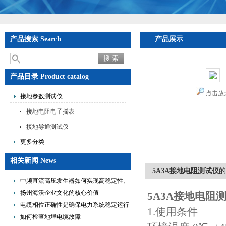
产品搜索 Search
产品展示
产品目录 Product catalog
点击放
接地参数测试仪
接地电阻电子摇表
接地导通测试仪
更多分类
相关新闻 News
5A3A接地电阻测试仪
的
中频直流高压发生器如何实现高稳定性、
低纹波与便携式设计？
扬州海沃企业文化的核心价值
5A3A接地电阻
电缆相位正确性是确保电力系统稳定运行
1.使用条件
的重要措施
如何检查地埋电缆故障