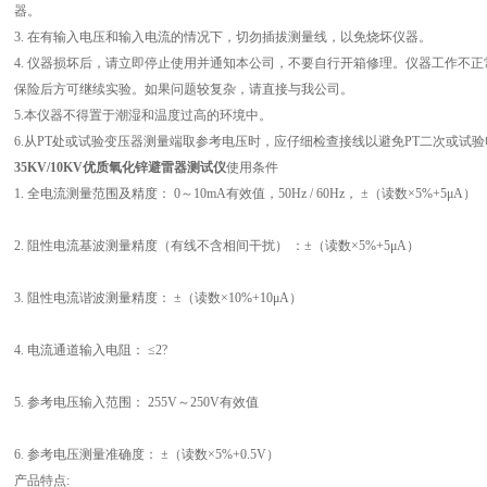
器。
3. 在有输入电压和输入电流的情况下，切勿插拔测量线，以免烧坏仪器。
4. 仪器损坏后，请立即停止使用并通知本公司，不要自行开箱修理。仪器工作不
保险后方可继续实验。如果问题较复杂，请直接与我公司。
5.本仪器不得置于潮湿和温度过高的环境中。
6.从PT处或试验变压器测量端取参考电压时，应仔细检查接线以避免PT二次或试
35KV/10KV优质氧化锌避雷器测试仪
使用条件
1. 全电流测量范围及精度： 0～10mA有效值，50Hz / 60Hz， ±（读数×5%+5μA）
2. 阻性电流基波测量精度（有线不含相间干扰） ：±（读数×5%+5μA）
3. 阻性电流谐波测量精度： ±（读数×10%+10μA）
4. 电流通道输入电阻： ≤2?
5. 参考电压输入范围： 255V～250V有效值
6. 参考电压测量准确度： ±（读数×5%+0.5V）
产品特点: