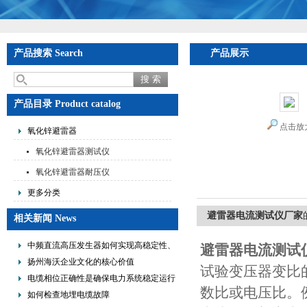
产品搜索 Search
产品展示
产品目录 Product catalog
点击放
氧化锌避雷器
氧化锌避雷器测试仪
氧化锌避雷器耐压仪
更多分类
避雷器电流测试仪厂家
相关新闻 News
中频直流高压发生器如何实现高稳定性、
避雷器电流测试
低纹波与便携式设计？
扬州海沃企业文化的核心价值
试验变压器变比
电缆相位正确性是确保电力系统稳定运行
数比或电压比。
的重要措施
如何检查地埋电缆故障