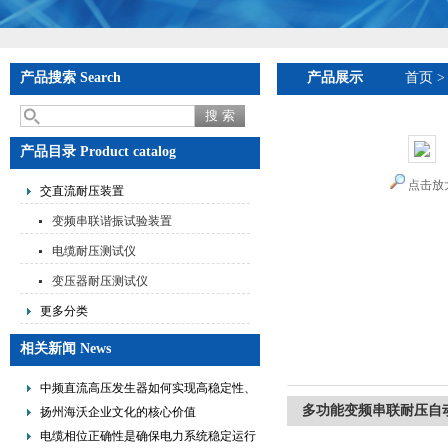
产品搜索 Search
产品展示
首页
产品目录 Product catalog
点击放
交直流耐压装置
变频串联谐振试验装置
电缆耐压测试仪
变压器耐压测试仪
更多分类
相关新闻 News
中频直流高压发生器如何实现高稳定性、
多功能变频串联耐压自
低纹波与便携式设计？
扬州海沃企业文化的核心价值
电缆相位正确性是确保电力系统稳定运行