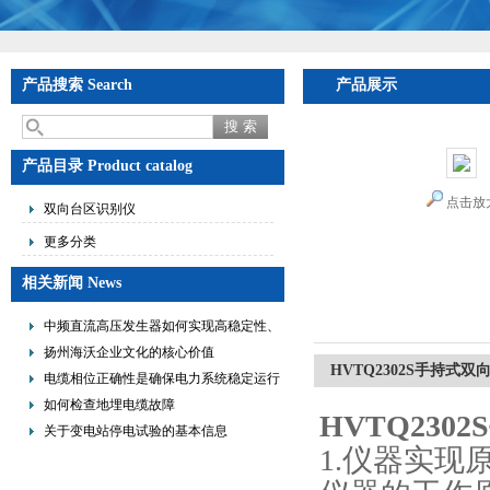
产品搜索 Search
产品展示
产品目录 Product catalog
点击放
双向台区识别仪
更多分类
相关新闻 News
中频直流高压发生器如何实现高稳定性、
低纹波与便携式设计？
扬州海沃企业文化的核心价值
HVTQ2302S手持式
电缆相位正确性是确保电力系统稳定运行
的重要措施
如何检查地埋电缆故障
HVTQ230
关于变电站停电试验的基本信息
1.仪器实现