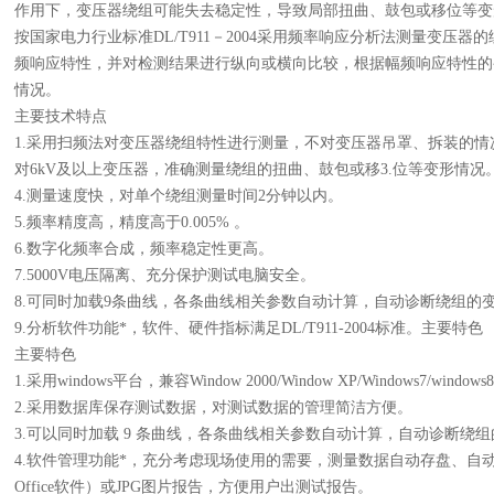
作用下，变压器绕组可能失去稳定性，导致局部扭曲、鼓包或移位等变
按国家电力行业标准DL/T911－2004采用频率响应分析法测量变压
频响应特性，并对检测结果进行纵向或横向比较，根据幅频响应特性的
情况。
主要技术特点
1.采用扫频法对变压器绕组特性进行测量，不对变压器吊罩、拆装的情
对6kV及以上变压器，准确测量绕组的扭曲、鼓包或移3.位等变形情况
4.测量速度快，对单个绕组测量时间2分钟以内。
5.频率精度高，精度高于0.005% 。
6.数字化频率合成，频率稳定性更高。
7.5000V电压隔离、充分保护测试电脑安全。
8.可同时加载9条曲线，各条曲线相关参数自动计算，自动诊断绕组的
9.分析软件功能*，软件、硬件指标满足DL/T911-2004标准。主要特色
主要特色
1.采用windows平台，兼容Window 2000/Window XP/Windows7/windows
2.采用数据库保存测试数据，对测试数据的管理简洁方便。
3.可以同时加载 9 条曲线，各条曲线相关参数自动计算，自动诊断绕
4.软件管理功能*，充分考虑现场使用的需要，测量数据自动存盘、自动
Office软件）或JPG图片报告，方便用户出测试报告。