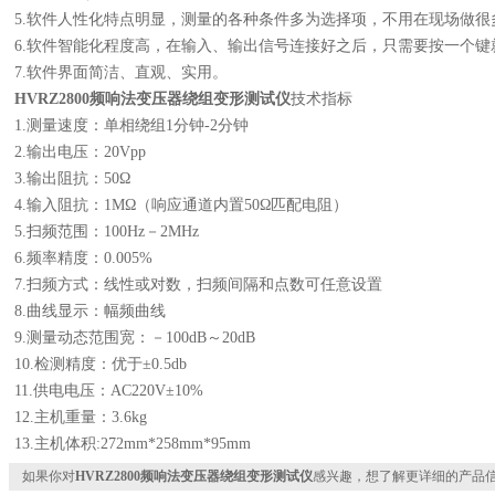
5.软件人性化特点明显，测量的各种条件多为选择项，不用在现场做
6.软件智能化程度高，在输入、输出信号连接好之后，只需要按一个
7.软件界面简洁、直观、实用。
HVRZ2800
频响法变压器绕组变形测试仪
技术指标
1.测量速度：单相绕组1分钟-2分钟
2.输出电压：20Vpp
3.输出阻抗：50Ω
4.输入阻抗：1MΩ（响应通道内置50Ω匹配电阻）
5.扫频范围：100Hz－2MHz
6.频率精度：0.005%
7.扫频方式：线性或对数，扫频间隔和点数可任意设置
8.曲线显示：幅频曲线
9.测量动态范围宽：－100dB～20dB
10.检测精度：优于±0.5db
11.供电电压：AC220V±10%
12.主机重量：3.6kg
13.主机体积:272mm*258mm*95mm
如果你对
HVRZ2800频响法变压器绕组变形测试仪
感兴趣，想了解更详细的产品