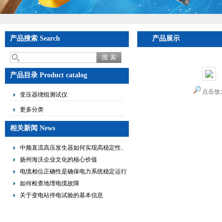
产品搜索 Search
产品展示
产品目录 Product catalog
点击放
变压器绕组测试仪
更多分类
相关新闻 News
中频直流高压发生器如何实现高稳定性、
低纹波与便携式设计？
扬州海沃企业文化的核心价值
电缆相位正确性是确保电力系统稳定运行
的重要措施
如何检查地埋电缆故障
关于变电站停电试验的基本信息