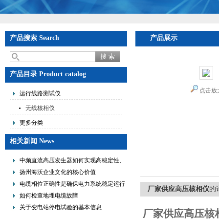
产品搜索 Search
产品展示
产品目录 Product catalog
点击放
运行线路测试仪
无线核相仪
更多分类
相关新闻 News
中频直流高压发生器如何实现高稳定性、
低纹波与便携式设计？
扬州海沃企业文化的核心价值
电缆相位正确性是确保电力系统稳定运行
厂家供应高压核相仪
的
的重要措施
如何检查地埋电缆故障
关于变电站停电试验的基本信息
厂家供应高压核