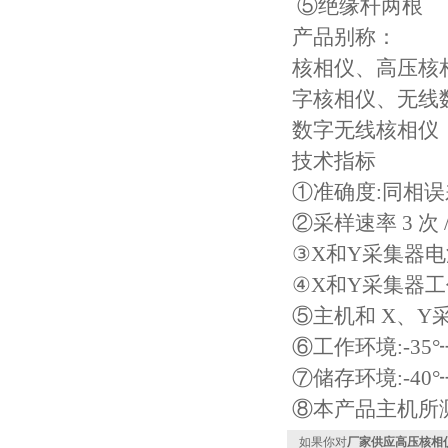
⑤绝缘杆两根
产品别称：
核相仪、高压核
字核相仪、无线
数字无线核相仪
技术指标
①准确度:同相误差
②采样速率 3 次 /
③X和Y采集器电源电
④X和Y采集器工
⑤主机和 X、Y
⑥工作环境:-35°┉
⑦储存环境:-40°┉
⑧本产品主机所测电
如果你对
厂家供应高压核相