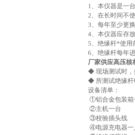
1、本仪器是一
2、在长时间不
3、每年至少更
4、本仪器应存
5、绝缘杆*使
6、绝缘杆每年
厂家供应高压核
◆ 现场测试时
◆ 所测试绝缘杆电
设备清单：
①铝合金包装箱
②主机一台 ⑦
③校验插头线
④电源充电器