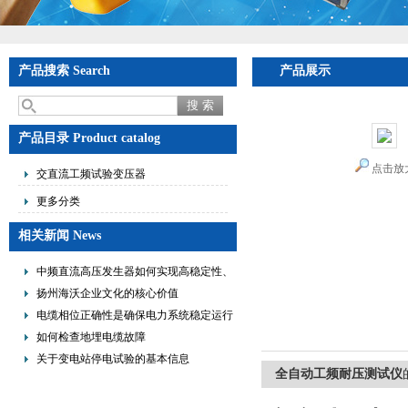
产品搜索 Search
产品展示
产品目录 Product catalog
点击放
交直流工频试验变压器
更多分类
相关新闻 News
中频直流高压发生器如何实现高稳定性、
低纹波与便携式设计？
扬州海沃企业文化的核心价值
电缆相位正确性是确保电力系统稳定运行
的重要措施
如何检查地埋电缆故障
关于变电站停电试验的基本信息
全自动工频耐压测试仪