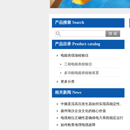
产品搜索 Search
产品目录 Product catalog
电能表现场校验仪
三相电能表校验仪
多功能电能表校验装置
更多分类
相关新闻 News
中频直流高压发生器如何实现高稳定性、
低纹波与便携式设计？
扬州海沃企业文化的核心价值
电缆相位正确性是确保电力系统稳定运行
的重要措施
如何检查地埋电缆故障