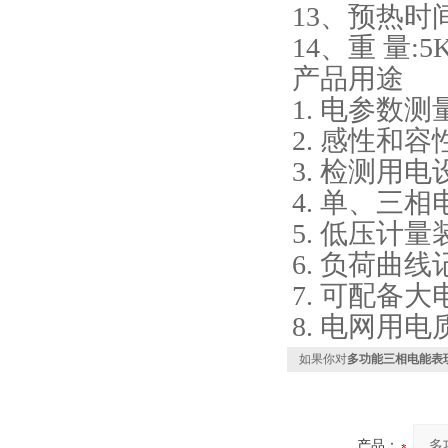
13、预热时间
14、重 量:5
产品用途
1. 电参数测量(U
2. 感性和
3. 检测用
4. 单、三
5. 低压计
6. 负荷曲
7. 可配备
8. 电网用
如果你对
多功能三相电能表
产品：