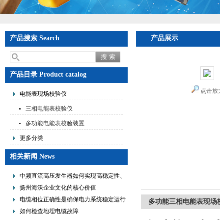
产品搜索 Search
产品展示
产品目录 Product catalog
点击放
电能表现场校验仪
三相电能表校验仪
多功能电能表校验装置
更多分类
相关新闻 News
中频直流高压发生器如何实现高稳定性、
低纹波与便携式设计？
扬州海沃企业文化的核心价值
电缆相位正确性是确保电力系统稳定运行
多功能三相电能表现场
的重要措施
如何检查地埋电缆故障