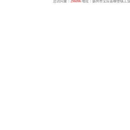
总访问量：
296096
地址：扬州市宝应县柳堡镇工业