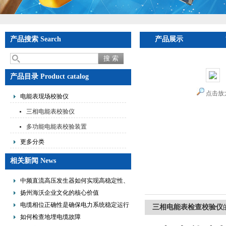
产品搜索 Search
产品展示
产品目录 Product catalog
点击放
电能表现场校验仪
三相电能表校验仪
多功能电能表校验装置
更多分类
相关新闻 News
中频直流高压发生器如何实现高稳定性、
低纹波与便携式设计？
扬州海沃企业文化的核心价值
电缆相位正确性是确保电力系统稳定运行
三相电能表检查校验仪
的重要措施
如何检查地埋电缆故障