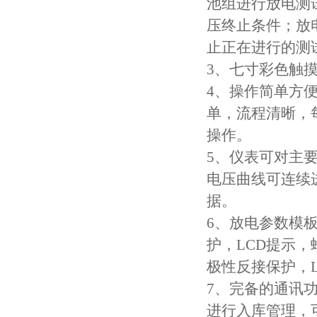
池组进行放电测
压终止条件；放
止正在进行的测
3
、七寸彩色触
4
、操作简单方
单，流程清晰，
操作。
5
、
仪表可对主
电压曲线可连续
据。
6
、放电参数模
护，
LCD
提示，
极性反接保护，
7
、完备的通讯
进行入库管理，