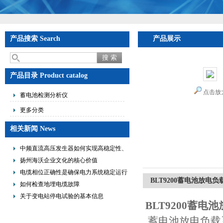
产品搜索 Search
产品展示
产品目录 Product catalog
点击放
蓄电池检测分析仪
更多分类
相关新闻 News
中频直流高压发生器如何实现高稳定性、
低纹波与便携式设计？
扬州海沃企业文化的核心价值
电缆相位正确性是确保电力系统稳定运行
BLT9200蓄电池放电
的重要措施
如何检查地埋电缆故障
关于变电站停电试验的基本信息
BLT9200蓄电
蓄电池放电负载