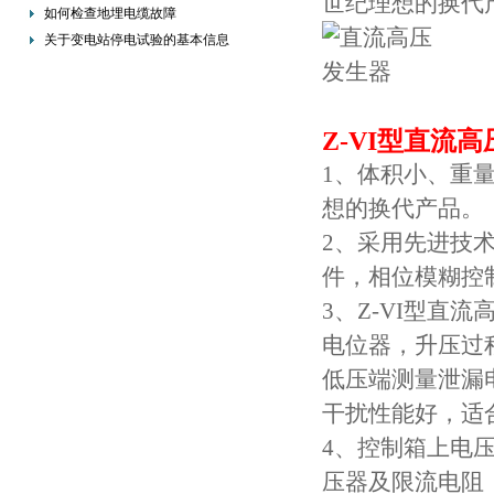
世纪理想的换代
的重要措施
如何检查地埋电缆故障
关于变电站停电试验的基本信息
Z-VI型直流
1、体积小、重
想的换代产品。
2、采用先进技
件，相位模糊控
3、Z-VI型
电位器，升压过
低压端测量泄漏
干扰性能好，适
4、控制箱上电
压器及限流电阻