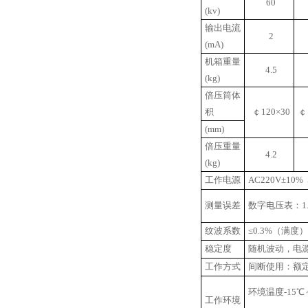
60
(kv)
输出电流
2
(mA)
机箱重量
4.5
(kg)
倍压筒体
积
￠120×30
￠
(mm)
倍压重量
4.2
(kg)
工作电源
AC220V±10% 
测量误差
数字电压表：1
纹波系数
≤0.3%（满度）
稳定度
随机波动，电源电
工作方式
间断使用：额定
环境温度-15℃
工作环境