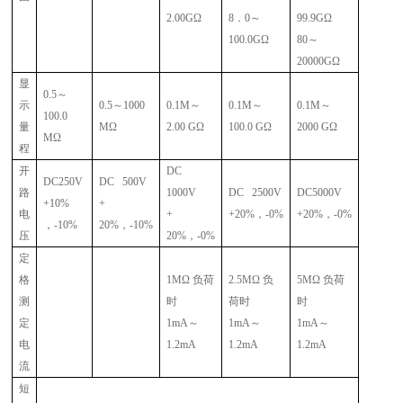
2.00G
Ω
8
．
0
～
99.9G
Ω
100.0G
Ω
80
～
20000G
Ω
显
0.5
～
示
0.5
～
1000
0.1M
～
0.1M
～
0.1M
～
100.0
量
M
Ω
2.00 G
Ω
100.0 G
Ω
2000 G
Ω
M
Ω
程
开
DC
DC250V
DC 500V
路
1000V
DC 2500V
DC5000V
+10%
+
电
+
+20%
，
-0%
+20%
，
-0%
，
-10%
20%
，
-10%
压
20%
，
-0%
定
格
1M
Ω 负荷
2.5M
Ω 负
5M
Ω 负荷
测
时
荷时
时
定
1mA
～
1mA
～
1mA
～
电
1.2mA
1.2mA
1.2mA
流
短