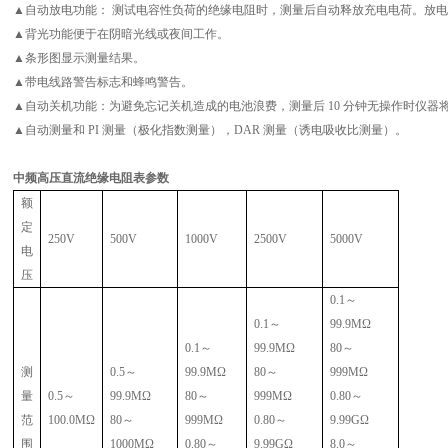
▲自动放电功能： 测试电容性负荷的绝缘电阻时，测量后自动释放充电电荷。放
▲背光功能便于在阴暗光线或夜间工作。
▲条形图显示测量结果。
▲带电线路警告标志和蜂鸣警告。
▲自动关机功能：为避免忘记关机造成的电池浪费，测量后 10 分钟无操作时仪器
▲自动测量和 PI 测量（极化指数测量），DAR 测量（诱电吸收比测量）。
中频高压直流绝缘电阻表参数
额
定
250V
500V
1000V
2500V
5000V
电
压
0.1
～
0.1
～
99.9M
Ω
0.1
～
99.9M
Ω
80
～
测
0.5
～
99.9M
Ω
80
～
999M
Ω
量
0.5
～
99.9M
Ω
80
～
999M
Ω
0.80
～
范
100.0M
Ω
80
～
999M
Ω
0.80
～
9.99G
Ω
围
1000M
Ω
0.80
～
9.99G
Ω
8.0
～