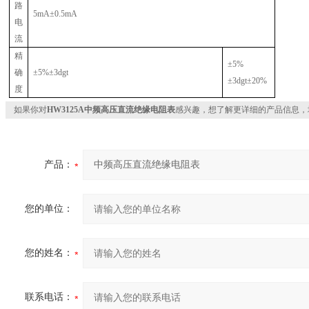
路
5mA
±
0.5mA
电
流
精
±
5%
确
±
5%
±
3dgt
±
3dgt
±
20%
度
如果你对
HW3125A中频高压直流绝缘电阻表
感兴趣，想了解更详细的产品信息，
产品：
您的单位：
您的姓名：
联系电话：