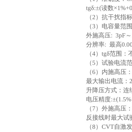
tgδ:±(读数×1%+0
（2）抗干扰指标
（3）电容量范围:内施
外施高压: 3pF～1.
分辨率: 最高0.0
（4）tgδ范围
（5）试验电流范
（6）内施高压：
最大输出电流：2
升降压方式：连
电压精度:±(1.5%
（7）外施高压：
反接线时最大试验电
（8）CVT自激发