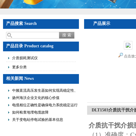
产品搜索 Search
产品展示
产品目录 Product catalog
点击放
介质损耗测试仪
更多分类
相关新闻 News
中频直流高压发生器如何实现高稳定性、
低纹波与便携式设计？
扬州海沃企业文化的核心价值
电缆相位正确性是确保电力系统稳定运行
DLT1503介质抗干扰
的重要措施
如何检查地埋电缆故障
关于变电站停电试验的基本信息
介质抗干扰介损
（1）准确度：Cx：