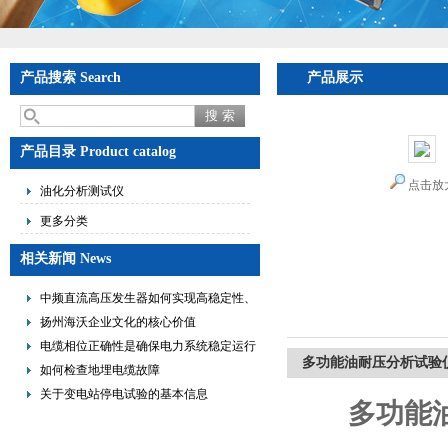
产品搜索 Search
产品展示
产品目录 Product catalog
点击放
油化分析测试仪
更多分类
相关新闻 News
中频直流高压发生器如何实现高稳定性、
低纹波与便携式设计？
扬州海沃企业文化的核心价值
电缆相位正确性是确保电力系统稳定运行
多功能油耐压分析试验
的重要措施
如何检查地埋电缆故障
关于变电站停电试验的基本信息
多功能