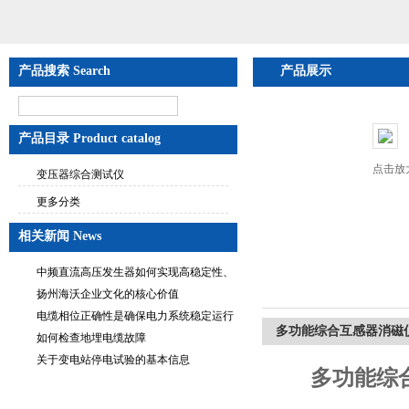
产品搜索 Search
产品展示
产品目录 Product catalog
点击放
变压器综合测试仪
更多分类
相关新闻 News
中频直流高压发生器如何实现高稳定性、
低纹波与便携式设计？
扬州海沃企业文化的核心价值
电缆相位正确性是确保电力系统稳定运行
多功能综合互感器消磁
的重要措施
如何检查地埋电缆故障
关于变电站停电试验的基本信息
多功能综