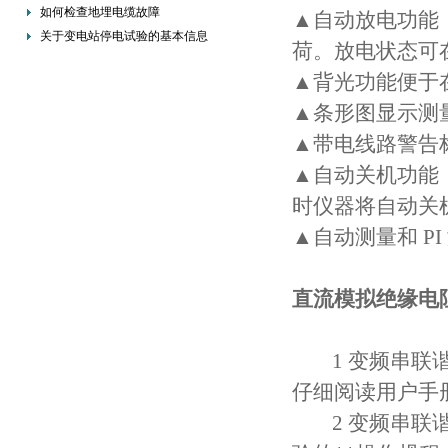
的重要措施
如何检查地埋电缆故障
▲自动放电功能
关于变电站停电试验的基本信息
荷。放电状态可
▲背光功能便于
▲条形图显示测
▲带电线路警告
▲自动关机功能
时仪器将自动关
▲自动测量和 P
直流模拟绝缘电
1 变频串联谐
仔细阅读用户手
2 变频串联谐