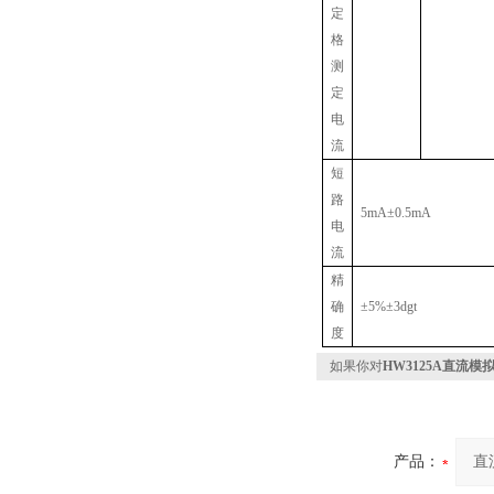
定
格
测
定
电
流
短
路
5mA
±
0.5mA
电
流
精
确
±
5%
±
3dgt
度
如果你对
HW3125A直流
产品：