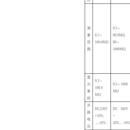
压
测
0.5
～
量
0.5
～
99.9M
Ω
范
100.0M
Ω
80
～
围
1000M
Ω
显
0.5
～
示
0.5
～
1000
100.0
量
M
Ω
M
Ω
程
开
DC250V
DC 500V
路
+10%
+
电
，
-10%
20%
，
-10
压