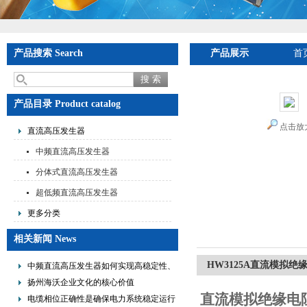
产品搜索 Search
产品展示
首
产品目录 Product catalog
点击放
直流高压发生器
中频直流高压发生器
分体式直流高压发生器
超低频直流高压发生器
更多分类
相关新闻 News
HW3125A直流模拟绝
中频直流高压发生器如何实现高稳定性、
低纹波与便携式设计？
扬州海沃企业文化的核心价值
直流模拟绝缘电
电缆相位正确性是确保电力系统稳定运行