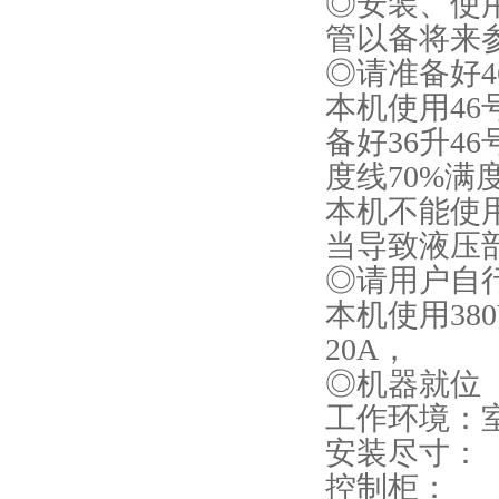
◎安装、使
管以备将来
◎请准备好4
本机使用4
备好36升4
度线70%满
本机不能使
当导致液压
◎请用户自
本机使用38
20A，
◎机器就位
工作环境：室
安装尽寸：
控制柜： 长1