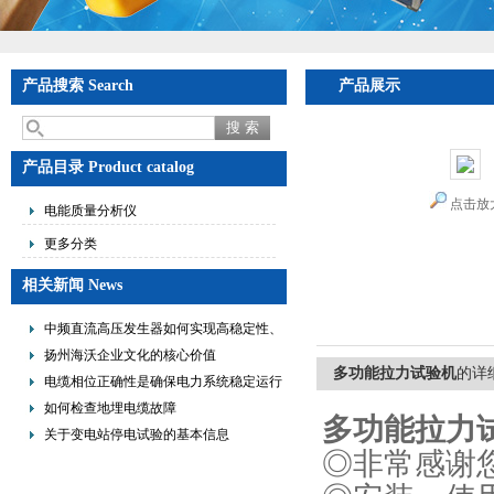
产品搜索 Search
产品展示
产品目录 Product catalog
点击放
电能质量分析仪
更多分类
相关新闻 News
中频直流高压发生器如何实现高稳定性、
低纹波与便携式设计？
扬州海沃企业文化的核心价值
多功能拉力试验机
的详
电缆相位正确性是确保电力系统稳定运行
的重要措施
如何检查地埋电缆故障
多功能拉力
关于变电站停电试验的基本信息
◎非常感谢