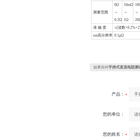
0Ω
10mΩ
10
测量范围
～
～
～
0.2Ω
1Ω
20
准 确 度
±(读数×0.2%+2
zui高分辨率
0.1μΩ
如果你对
手持式直流电阻测
产品：
您的单位：
您的姓名：