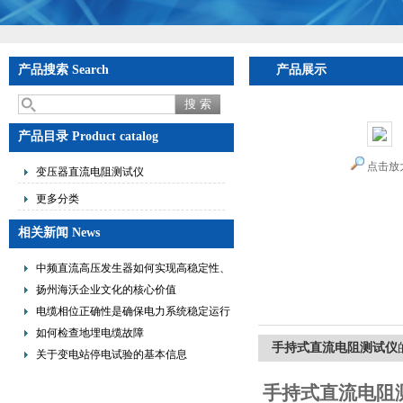
产品搜索 Search
产品展示
产品目录 Product catalog
点击放
变压器直流电阻测试仪
更多分类
相关新闻 News
中频直流高压发生器如何实现高稳定性、
低纹波与便携式设计？
扬州海沃企业文化的核心价值
电缆相位正确性是确保电力系统稳定运行
的重要措施
如何检查地埋电缆故障
手持式直流电阻测试仪
关于变电站停电试验的基本信息
手持式直流电阻