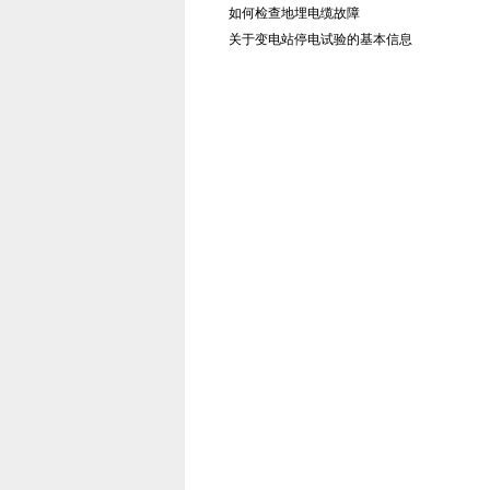
的重要措施
如何检查地埋电缆故障
关于变电站停电试验的基本信息